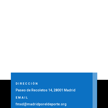
¡Inscripciones Abiertas para Ibercaja Madrid
Corre por Madrid, Edición Especial Hispanidad! La
esperada carrera Ibercaja Madrid Corre por
Madrid, una iniciativa que celebra el running y la
riqueza cultural hispana, ya ha abierto sus
inscripciones para el próximo 21 de...
DIRECCIÓN
Paseo de Recoletos 14, 28001 Madrid
EMAIL
fmxd@madridporeldeporte.org