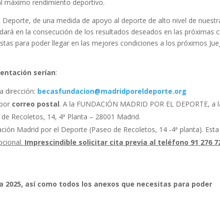
 y al máximo rendimiento deportivo.
el Deporte, de una medida de apoyo al deporte de alto nivel de nuestr
ará en la consecución de los resultados deseados en las próximas c
istas para poder llegar en las mejores condiciones a los próximos Ju
entación serían
:
a dirección:
becasfundacion@madridporeldeporte.org
 por
correo postal
. A la FUNDACIÓN MADRID POR EL DEPORTE, a l
e Recoletos, 14, 4ª Planta – 28001 Madrid.
ación Madrid por el Deporte (Paseo de Recoletos, 14 -4ª planta). Esta
cional.
Imprescindible solicitar cita previa al teléfono
91 276 7
a 2025, así como todos los anexos que necesitas para poder