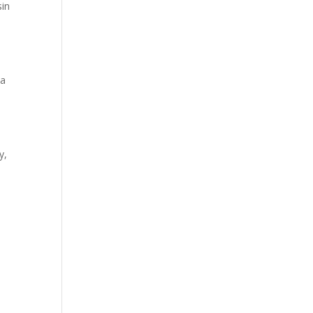
sin
 a
s
y,